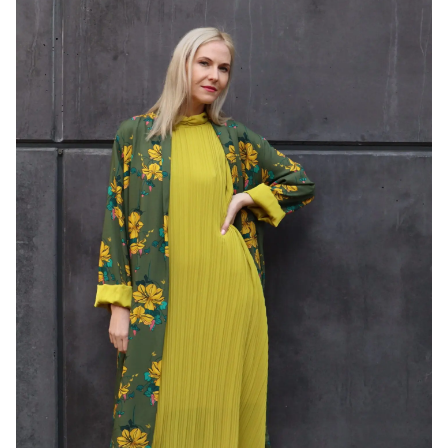
Pluusid
Jakid
Kudumid
Üleriided
Jalatsid
Kotid
Aksessuaarid
Kodu