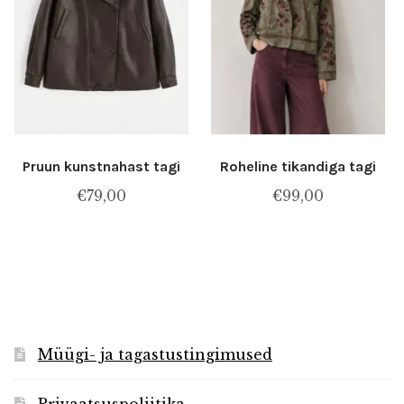
Pruun kunstnahast tagi
Roheline tikandiga tagi
€
79,00
€
99,00
Müügi- ja tagastustingimused