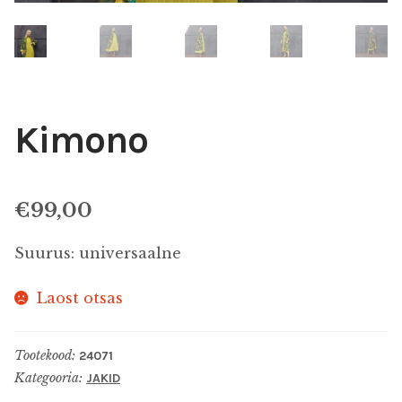
ALLAHINDLUS
KINGIIDEED
MEIST
Kimono
KONTAKT
€
99,00
Suurus: universaalne
Laost otsas
Tootekood:
24071
Kategooria:
JAKID