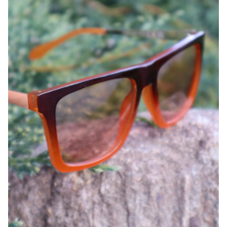
Pluusid
Jakid
Kudumid
Üleriided
Jalatsid
Kotid
Aksessuaarid
Kodu