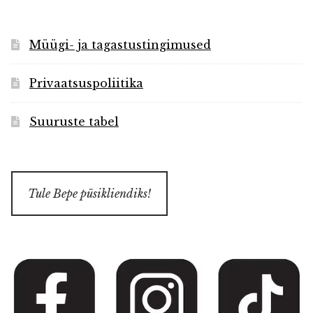
Müügi- ja tagastustingimused
Privaatsuspoliitika
Suuruste tabel
Tule Bepe püsikliendiks!