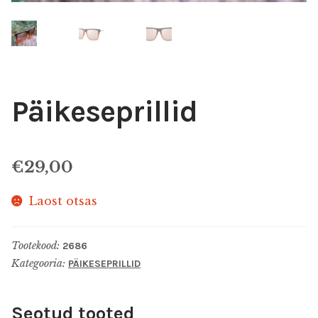
ALLAHINDLUS
KINGIIDEED
MEIST
Päikeseprillid
KONTAKT
€
29,00
Laost otsas
Tootekood:
2686
Kategooria:
PÄIKESEPRILLID
Seotud tooted