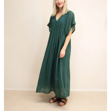
🔍
Pluusid
Jakid
Kudumid
Üleriided
Jalatsid
Kotid
Aksessuaarid
Kodu