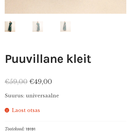
ALLAHINDLUS
KINGIIDEED
MEIST
Puuvillane kleit
KONTAKT
Algne
Praegune
€
59,00
€
49,00
hind
hind
Suurus: universaalne
oli:
on:
Laost otsas
€59,00.
€49,00.
Tootekood:
19191