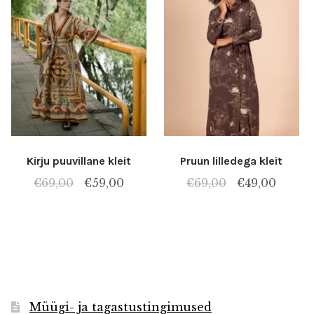
Kirju puuvillane kleit
Pruun lilledega kleit
Algne
Praegune
Algne
Praeg
€
69,00
€
59,00
€
69,00
€
49,00
hind
hind
hind
hind
oli:
on:
oli:
on:
€69,00.
€59,00.
€69,00.
€49,00
Müügi- ja tagastustingimused