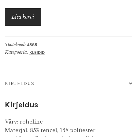
€59,00.
€49,00.
Roheline
Lisa korvi
volangidega
kleit
kogus
Tootekood:
4585
Kategooria:
KLEIDID
KIRJELDUS
Kirjeldus
Värv: roheline
Materjal: 85% tencel, 15% polüester