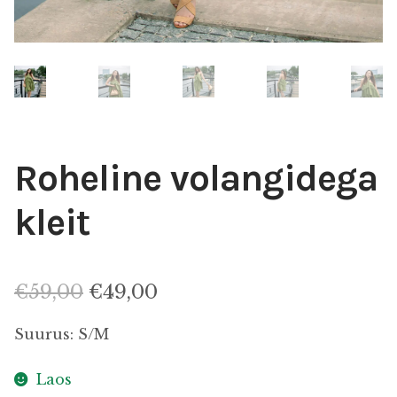
ALLAHINDLUS
KINGIIDEED
MEIST
Roheline volangidega
KONTAKT
kleit
Algne
Praegune
€
59,00
€
49,00
hind
hind
Suurus: S/M
oli:
on:
Laos