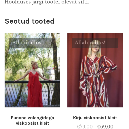
Hoolduses järgi tootel olevat silti.
Seotud tooted
Allahindlus!
Allahindlus!
Punane volangidega
Kirju viskoosist kleit
viskoosist kleit
Algne
Praeg
€
79,00
€
69,00