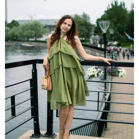
🔍
Pluusid
Jakid
Kudumid
Üleriided
Jalatsid
Kotid
Aksessuaarid
Kodu