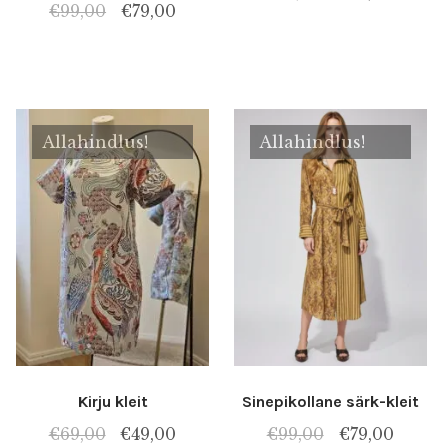
Algne
Praegune
€
99,00
€
79,00
hind
hind
hind
hind
oli:
on:
oli:
on:
€79,00.
€69,00
€99,00.
€79,00.
Allahindlus!
Allahindlus!
Kirju kleit
Sinepikollane särk-kleit
Algne
Praegune
Algne
Praeg
€
69,00
€
49,00
€
99,00
€
79,00